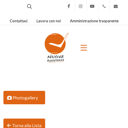
Facebook
Instagram
Youtube
0321.421
na@
Contattaci
Lavora con noi
Amministrazione trasparente
Photogallery
Torna alla Lista