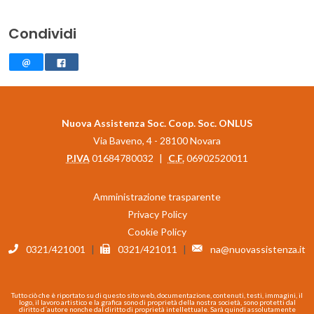
Condividi
Nuova Assistenza Soc. Coop. Soc. ONLUS
Via Baveno, 4 - 28100 Novara
P.IVA
01684780032
|
C.F.
06902520011
Amministrazione trasparente
Privacy Policy
Cookie Policy
0321/421001
|
0321/421011
|
na@nuovassistenza.it
Tutto ciò che è riportato su di questo sito web, documentazione, contenuti, testi, immagini, il
logo, il lavoro artistico e la grafica sono di proprietà della nostra società, sono protetti dal
diritto d´autore nonche dal diritto di proprietà intellettuale. Sarà quindi assolutamente