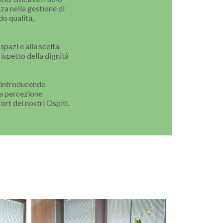
za nella gestione di
o qualità,
spazi e alla scelta
rispetto della dignità
, introducendo
 la percezione
ort dei nostri Ospiti.