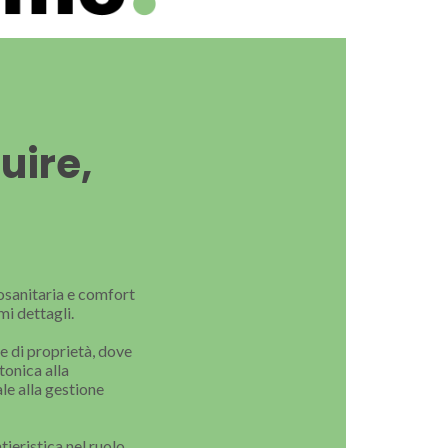
uire,
osanitaria e comfort
mi dettagli.
re di proprietà, dove
tonica alla
ale alla gestione
ieristica nel ruolo