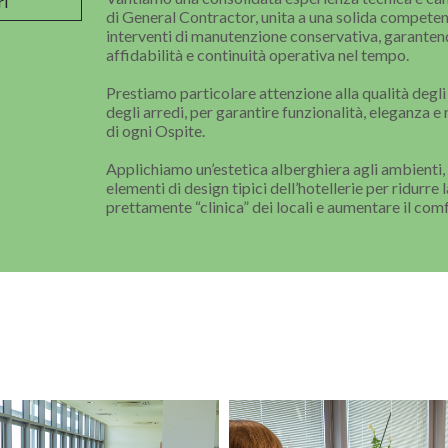
ri
di General Contractor, unita a una solida competen
interventi di manutenzione conservativa, garantend
affidabilità e continuità operativa nel tempo.
Prestiamo particolare attenzione alla qualità degli 
degli arredi, per garantire funzionalità, eleganza e 
di ogni Ospite.
Applichiamo un’estetica alberghiera agli ambienti
elementi di design tipici dell’hotellerie per ridurre
prettamente “clinica” dei locali e aumentare il comf