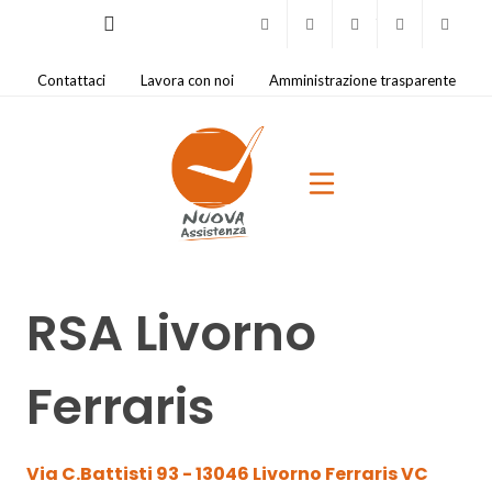
Facebook
Instagram
Youtube
0321.421
na@
Contattaci
Lavora con noi
Amministrazione trasparente
RSA Livorno
Ferraris
Via C.Battisti 93 - 13046 Livorno Ferraris VC